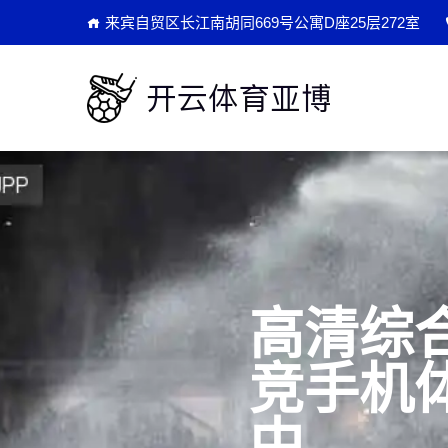
来宾自贸区长江南胡同669号公寓D座25层272室
高清综
竞手机
中