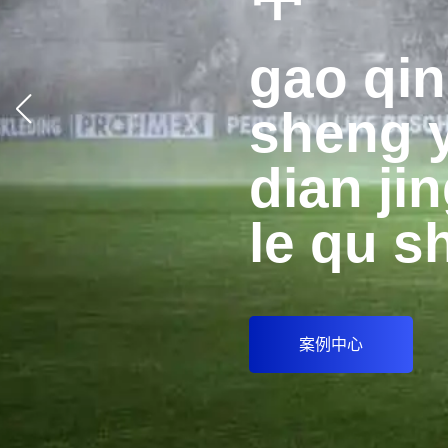
gao qi
sheng 
dian jin
le qu s
案例中心