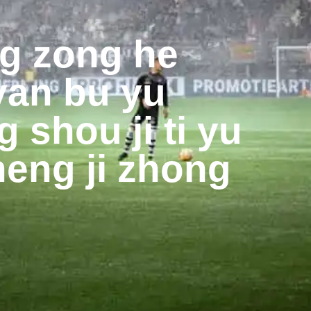
ng zong he
yan bu yu
g shou ji ti yu
heng ji zhong