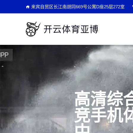
来宾自贸区长江南胡同669号公寓D座25层272室
高清综
竞手机
中