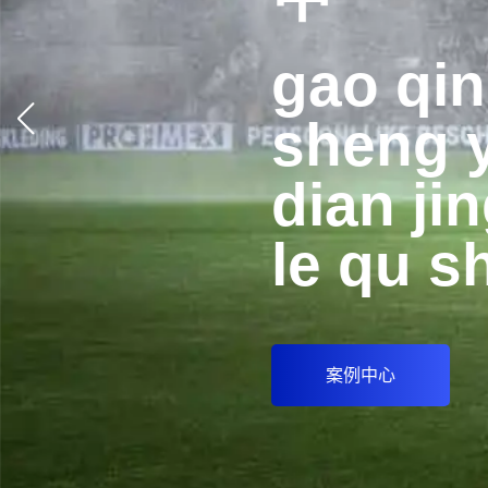
gao qi
sheng 
dian jin
le qu s
案例中心