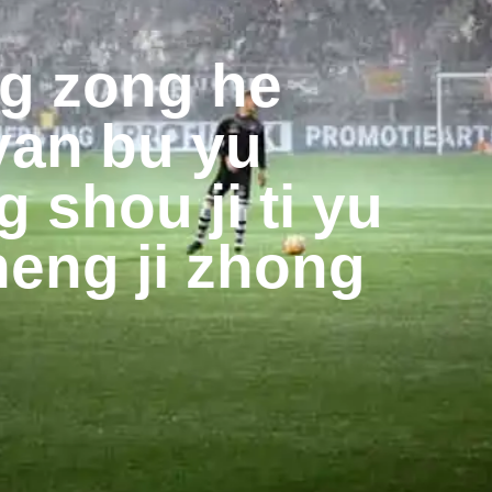
ng zong he
yan bu yu
g shou ji ti yu
heng ji zhong