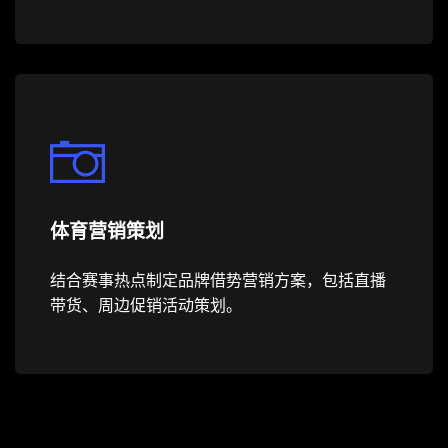
体育营销策划
结合赛事热点制定品牌借势营销方案，包括直播
带货、周边促销活动策划。