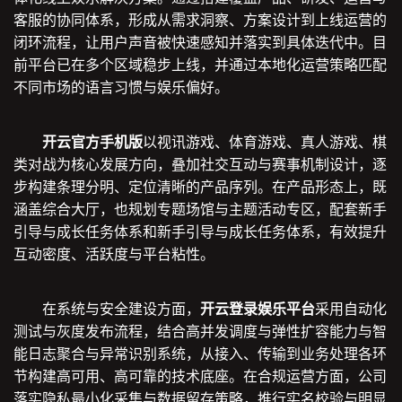
客服的协同体系，形成从需求洞察、方案设计到上线运营的
闭环流程，让用户声音被快速感知并落实到具体迭代中。目
前平台已在多个区域稳步上线，并通过本地化运营策略匹配
不同市场的语言习惯与娱乐偏好。
开云官方手机版
以视讯游戏、体育游戏、真人游戏、棋
类对战为核心发展方向，叠加社交互动与赛事机制设计，逐
步构建条理分明、定位清晰的产品序列。在产品形态上，既
涵盖综合大厅，也规划专题场馆与主题活动专区，配套新手
引导与成长任务体系和新手引导与成长任务体系，有效提升
互动密度、活跃度与平台粘性。
在系统与安全建设方面，
开云登录娱乐平台
采用自动化
测试与灰度发布流程，结合高并发调度与弹性扩容能力与智
能日志聚合与异常识别系统，从接入、传输到业务处理各环
节构建高可用、高可靠的技术底座。在合规运营方面，公司
落实隐私最小化采集与数据留存策略，推行实名校验与明显