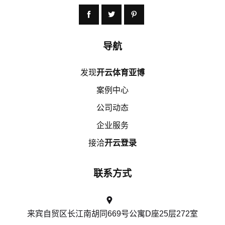
导航
发现
开云体育亚博
案例中心
公司动态
企业服务
接洽
开云登录
联系方式
来宾自贸区长江南胡同669号公寓D座25层272室