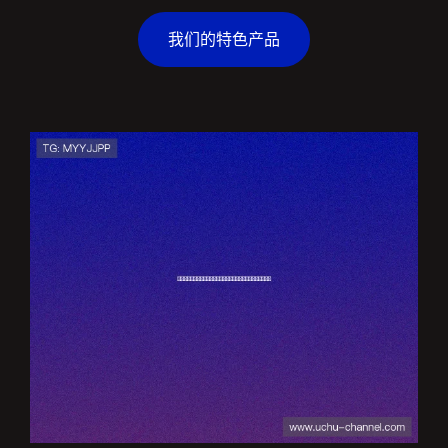
我们的特色产品
苏格兰对巴西历史交锋回顾：两队在世
界杯赛场上的精彩对决与战绩分析