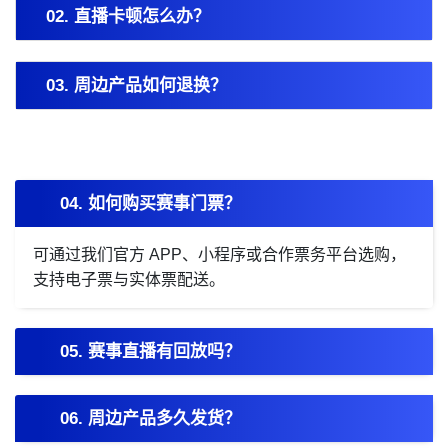
02. 直播卡顿怎么办？
03. 周边产品如何退换？
04. 如何购买赛事门票？
可通过我们官方 APP、小程序或合作票务平台选购，
支持电子票与实体票配送。
05. 赛事直播有回放吗？
06. 周边产品多久发货？