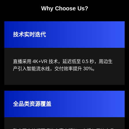
Why Choose Us?
技术实时迭代
直播采用 4K+VR 技术，延迟低至 0.5 秒，周边生
产引入智能流水线，交付效率提升 30%。
全品类资源覆盖