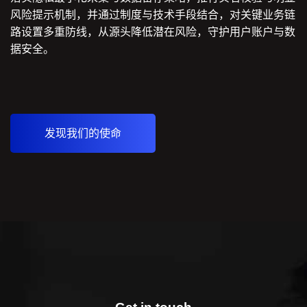
风险提示机制，并通过制度与技术手段结合，对关键业务链
路设置多重防线，从源头降低潜在风险，守护用户账户与数
据安全。
发现我们的使命